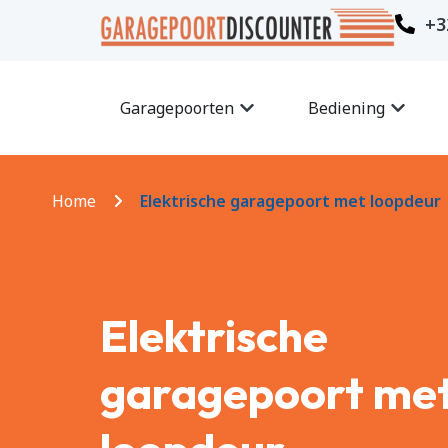
+3
Garagepoorten
Bediening
Home
Elektrische garagepoort met loopdeur
Elektrische
garagepoort me