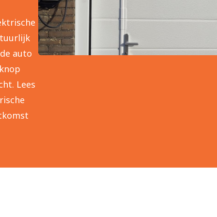
ektrische
uurlijk
 de auto
 knop
cht. Lees
rische
itkomst