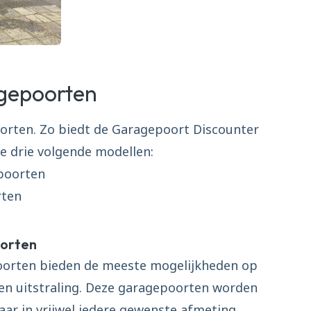
agepoorten
oorten. Zo biedt de Garagepoort Discounter
e drie volgende modellen:
poorten
rten
oorten
oorten bieden de meeste mogelijkheden op
en uitstraling. Deze garagepoorten worden
aar in vrijwel iedere gewenste afmeting.