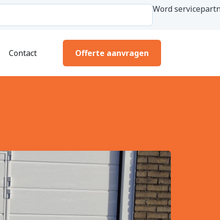
Word servicepartn
Contact
Offerte aanvragen