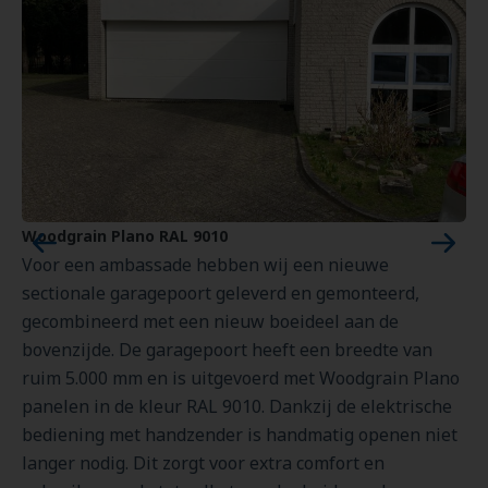
odgrain Plano RAL 9010
Garage
or een ambassade hebben wij een nieuwe
Voor S
ctionale garagepoort geleverd en gemonteerd,
bijzon
combineerd met een nieuw boeideel aan de
garage
venzijde. De garagepoort heeft een breedte van
en gem
im 5.000 mm en is uitgevoerd met Woodgrain Plano
opgebo
nelen in de kleur RAL 9010. Dankzij de elektrische
hoge e
diening met handzender is handmatig openen niet
duurza
nger nodig. Dit zorgt voor extra comfort en
zorgen