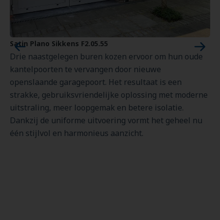
Satin Plano Sikkens F2.05.55
W
Drie naastgelegen buren kozen ervoor om hun oude
V
kantelpoorten te vervangen door nieuwe
o
openslaande garagepoort. Het resultaat is een
p
strakke, gebruiksvriendelijke oplossing met moderne
p
uitstraling, meer loopgemak en betere isolatie.
h
Dankzij de uniforme uitvoering vormt het geheel nu
6
één stijlvol en harmonieus aanzicht.
a
n
c
t