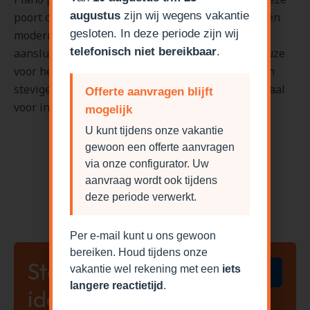
augustus
zijn wij wegens vakantie
poort combineert gemak en functionaliteit met een
k
gesloten. In deze periode zijn wij
moderne, professionele uitstraling, die perfect
o
telefonisch niet bereikbaar
.
aansluit bij de uitstraling van het gebouw. De keuze
h
voor het Stucco Plano paneel zorgt voor zowel een
s
t
stevige structuur als een elegante afwerking, ideaal
a
Offerte aanvragen blijft
voor industriële toepassingen.
k
mogelijk
d
U kunt tijdens onze vakantie
p
gewoon een offerte aanvragen
via onze configurator. Uw
aanvraag wordt ook tijdens
deze periode verwerkt.
Per e-mail kunt u ons gewoon
bereiken. Houd tijdens onze
Stel uw
vakantie wel rekening met een
iets
Stel hier uw offerte samen
langere reactietijd
.
ideale