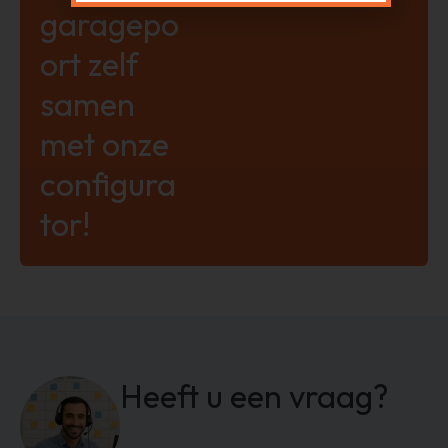
garagepo
ort zelf
samen
met onze
configura
tor!
Heeft u een vraag?