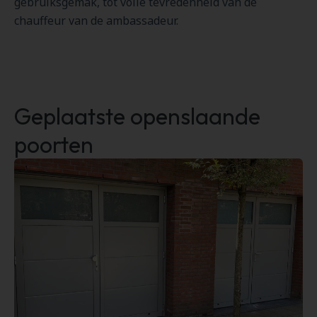
bruiksgemak, tot volle tevredenheid van de
gebrui
auffeur van de ambassadeur.
na sei
Be
Geplaatste openslaande
poorten