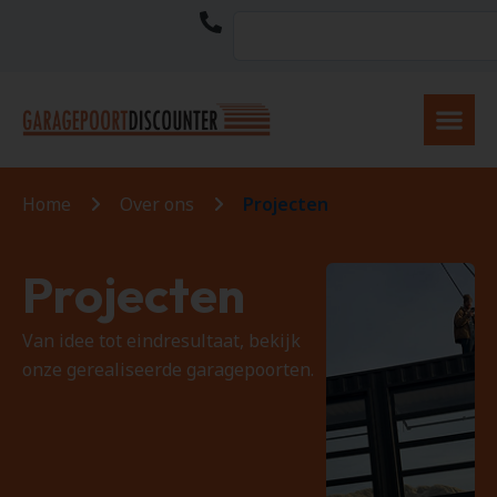
Home
Over ons
Projecten
Projecten
Van idee tot eindresultaat, bekijk
onze gerealiseerde garagepoorten.