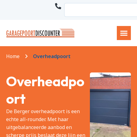
Home
Overheadpoort
Overheadpo
ort
De Berger overheadpoort is een
echte all-rounder. Met haar
uitgebalanceerde aanbod en
scherpe prijs beslaat deze lijn een