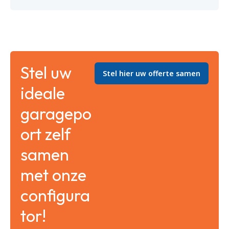
Stel uw
Stel hier uw offerte samen
ideale
garagepo
ort zelf
samen
met onze
configura
tor!