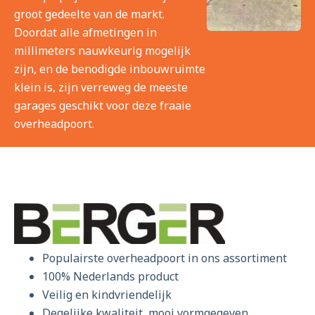
groot gedeelte van de markt.
Doordat alle afmetingen in
millimeters nauwkeurig mogelijk
zijn, en de benodigde inbouwruimte
klein is, zijn verreweg de meeste
garages geschikt voor deze fraaie
overheadpoort.
Populairste overheadpoort in ons assortiment
100% Nederlands product
Veilig en kindvriendelijk
Degelijke kwaliteit, mooi vormgegeven