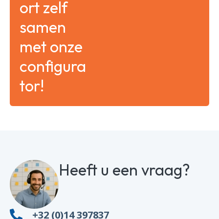
ort zelf
samen
met onze
configura
tor!
Heeft u een vraag?
+32 (0)14 397837