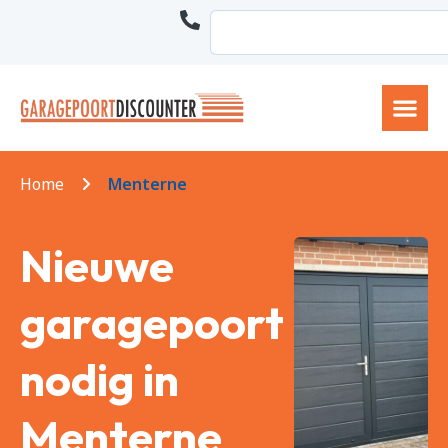
Home
Menterne
Nieuwe
garagepoort
nodig in
Menterne