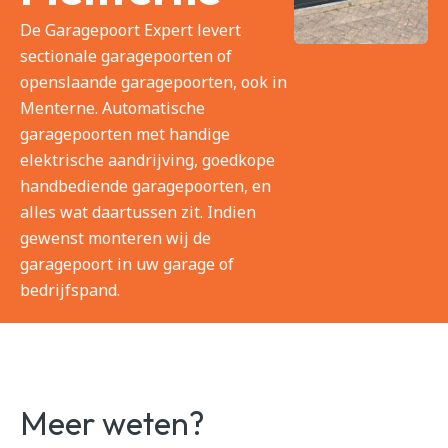
De Garagepoort Expert levert
sectionale garagepoorten of
openslaande garagepoorten, ook in
Menterne. Automatische
garagepoorten met handige
elektrische aandrijving, goedkope
handbediende garagepoorten, en
alles wat daartussen zit. Indien
gewenst monteren wij de
garagepoort in uw garage of
bedrijfspand.
Meer weten?