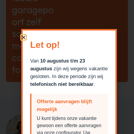
garagepo
ort zelf
samen
met onze
Let op!
configura
Van
10 augustus t/m 23
tor!
augustus
zijn wij wegens vakantie
gesloten. In deze periode zijn wij
telefonisch niet bereikbaar
.
Offerte aanvragen blijft
mogelijk
Heeft u een vraag?
U kunt tijdens onze vakantie
gewoon een offerte aanvragen
via onze configurator. Uw