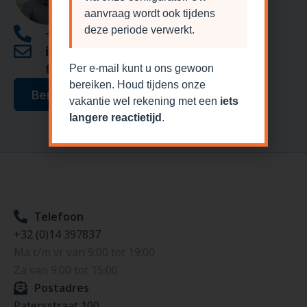
aanvraag wordt ook tijdens
+32 (0)14 397837
deze periode verwerkt.
info@garagepoortdiscoun
ter.be
Per e-mail kunt u ons gewoon
bereiken. Houd tijdens onze
Bericht sturen
vakantie wel rekening met een
iets
langere reactietijd
.
Telefoon
+32 (0)14 397837
Ma t/m vr van 9:00 tot 19:00
Za van 9:00 tot 15:00
Postadres
Patersstraat 100