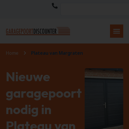
Home
Plateau van Margraten
Nieuwe
garagepoort
nodig in
Plateau van