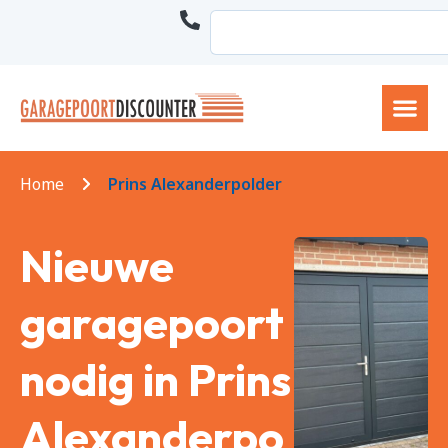
Home
Prins Alexanderpolder
Nieuwe
garagepoort
nodig in Prins
Alexanderpo