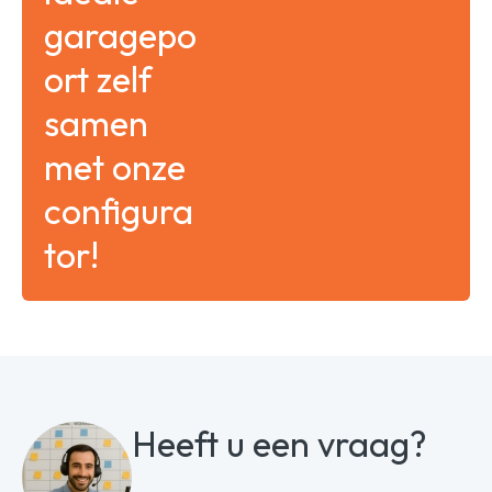
garagepo
ort zelf
samen
met onze
configura
tor!
Heeft u een vraag?