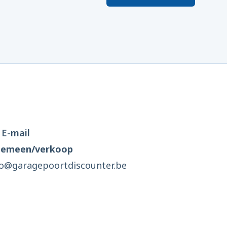
E-mail
gemeen/verkoop
fo@garagepoortdiscounter.be