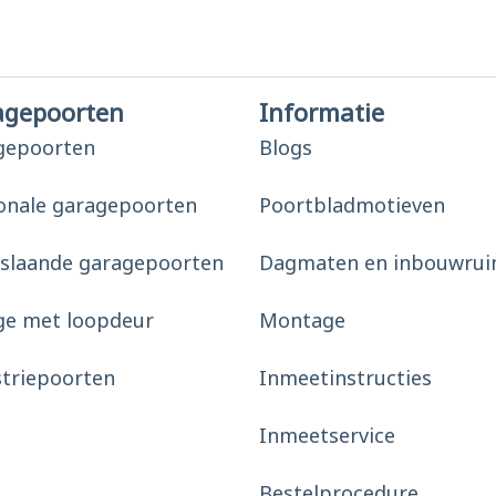
agepoorten
Informatie
gepoorten
Blogs
onale garagepoorten
Poortbladmotieven
slaande garagepoorten
Dagmaten en inbouwrui
ge met loopdeur
Montage
striepoorten
Inmeetinstructies
Inmeetservice
Bestelprocedure