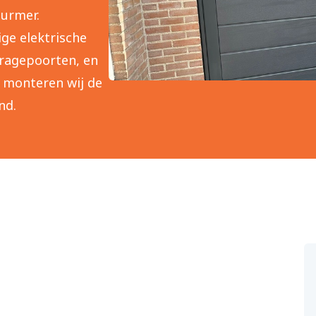
Purmer.
ge elektrische
ragepoorten, en
t monteren wij de
nd.