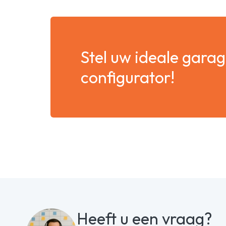
Stel uw ideale gara
configurator!
Heeft u een vraag?