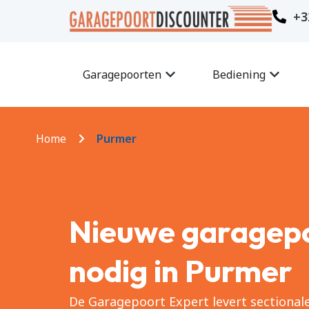
+3
Garagepoorten
Bediening
Home
Purmer
Nieuwe garagep
nodig in Purmer
De Garagepoort Expert levert sectiona