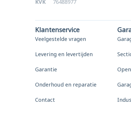
KVK
76488977
Klantenservice
Gar
Veelgestelde vragen
Gara
Levering en levertijden
Secti
Garantie
Open
Onderhoud en reparatie
Gara
Contact
Indu