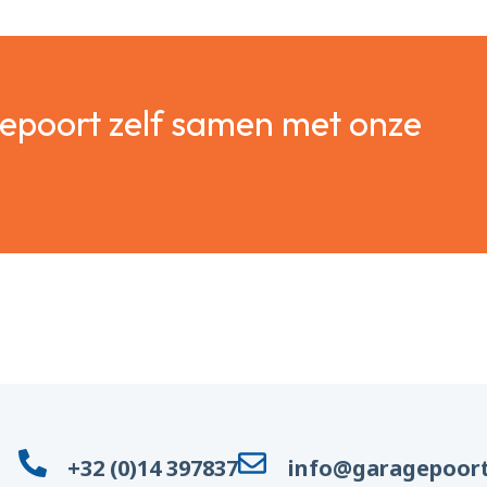
gepoort zelf samen met onze
+32 (0)14 397837
info@garagepoort