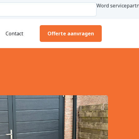
Word servicepartn
Contact
Offerte aanvragen