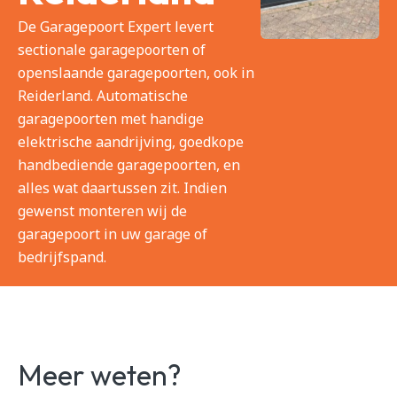
De Garagepoort Expert levert
sectionale garagepoorten of
openslaande garagepoorten, ook in
Reiderland. Automatische
garagepoorten met handige
elektrische aandrijving, goedkope
handbediende garagepoorten, en
alles wat daartussen zit. Indien
gewenst monteren wij de
garagepoort in uw garage of
bedrijfspand.
Meer weten?