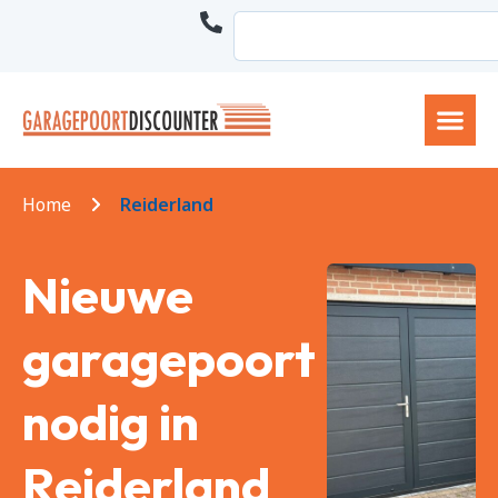
Home
Reiderland
Nieuwe
garagepoort
nodig in
Reiderland