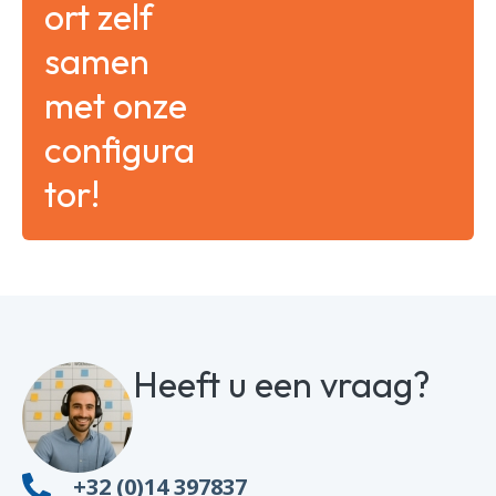
ort zelf
samen
met onze
configura
tor!
Heeft u een vraag?
+32 (0)14 397837