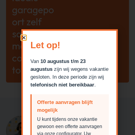
garagepo
ort zelf
samen
met onze
Let op!
configura
Van
10 augustus t/m 23
tor!
augustus
zijn wij wegens vakantie
gesloten. In deze periode zijn wij
telefonisch niet bereikbaar
.
Offerte aanvragen blijft
mogelijk
Heeft u een vraag?
U kunt tijdens onze vakantie
gewoon een offerte aanvragen
via onze configurator. Uw