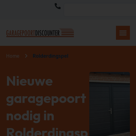
Home
Rolderdingspel
Nieuwe
garagepoort
nodig in
Rolderdingsp