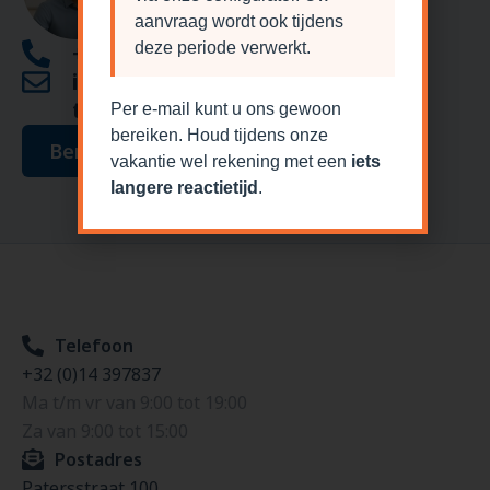
aanvraag wordt ook tijdens
+32 (0)14 397837
deze periode verwerkt.
info@garagepoortdiscoun
ter.be
Per e-mail kunt u ons gewoon
bereiken. Houd tijdens onze
Bericht sturen
vakantie wel rekening met een
iets
langere reactietijd
.
Telefoon
+32 (0)14 397837
Ma t/m vr van 9:00 tot 19:00
Za van 9:00 tot 15:00
Postadres
Patersstraat 100