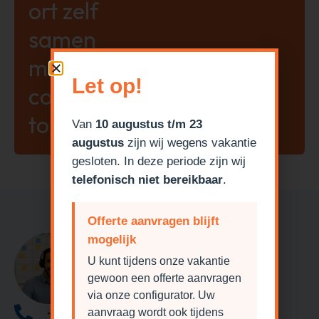
ort zelf
samen
met onze
Let op!
configura
tor!
Van
10 augustus t/m 23
augustus
zijn wij wegens vakantie
gesloten. In deze periode zijn wij
telefonisch niet bereikbaar
.
Offerte aanvragen blijft
mogelijk
Heeft u een vraag?
U kunt tijdens onze vakantie
gewoon een offerte aanvragen
via onze configurator. Uw
+32 (0)14 397837
aanvraag wordt ook tijdens