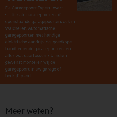
De Garagepoort Expert levert
sectionale garagepoorten of
openslaande garagepoorten, ook in
Walcheren. Automatische
garagepoorten met handige
elektrische aandrijving, goedkope
handbediende garagepoorten, en
alles wat daartussen zit. Indien
gewenst monteren wij de
garagepoort in uw garage of
bedrijfspand.
Meer weten?