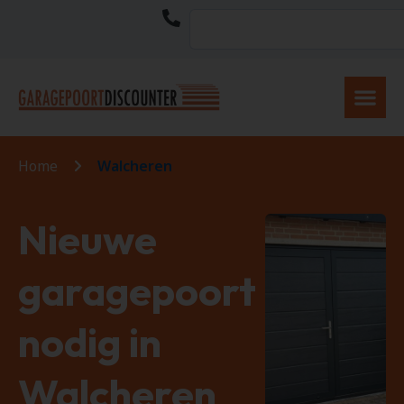
Home
Walcheren
Nieuwe
garagepoort
nodig in
Walcheren