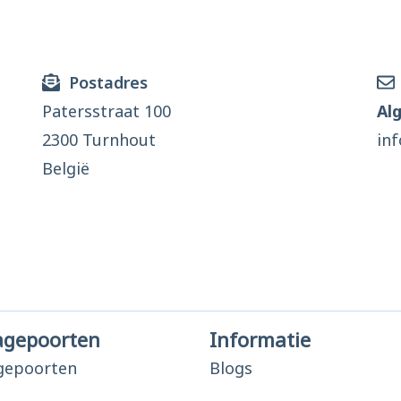
Postadres
Patersstraat 100
Al
2300 Turnhout
in
België
agepoorten
Informatie
gepoorten
Blogs