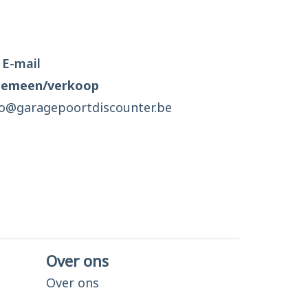
E-mail
gemeen/verkoop
fo@garagepoortdiscounter.be
Over ons
Over ons