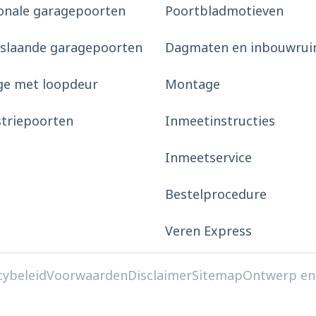
onale garagepoorten
Poortbladmotieven
slaande garagepoorten
Dagmaten en inbouwrui
ge met loopdeur
Montage
striepoorten
Inmeetinstructies
Inmeetservice
Bestelprocedure
Veren Express
cybeleid
Voorwaarden
Disclaimer
Sitemap
Ontwerp en