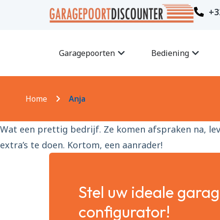
+3
Garagepoorten
Bediening
Home
Anja
Wat een prettig bedrijf. Ze komen afspraken na, le
extra’s te doen. Kortom, een aanrader!
Stel uw ideale gara
configurator!