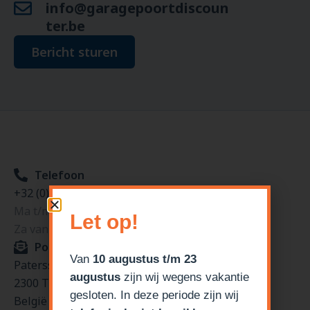
info@garagepoortdiscoun
ter.be
Bericht sturen
Telefoon
+32 (0)14 397837
Ma t/m vr van 9:00 tot 19:00
Let op!
Za van 9:00 tot 15:00
Postadres
Van
10 augustus t/m 23
Patersstraat 100
augustus
zijn wij wegens vakantie
2300 Turnhout
gesloten. In deze periode zijn wij
België