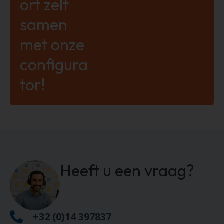
ort zelf
samen
met onze
configura
tor!
Heeft u een vraag?
+32 (0)14 397837