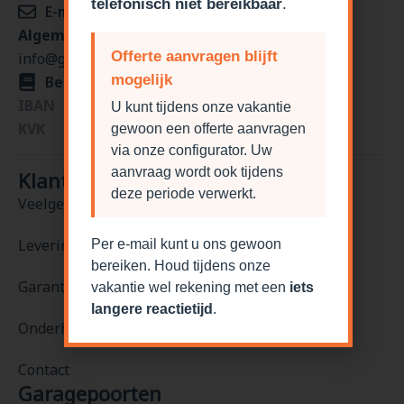
telefonisch niet bereikbaar
.
E-mail
Algemeen/verkoop
Offerte aanvragen blijft
info@garagepoortdiscounter.be
mogelijk
Bedrijfsgegevens
IBAN
NL84KNAB0259813281
U kunt tijdens onze vakantie
KVK
76488977
gewoon een offerte aanvragen
via onze configurator. Uw
aanvraag wordt ook tijdens
Klantenservice
deze periode verwerkt.
Veelgestelde vragen
Levering en levertijden
Per e-mail kunt u ons gewoon
bereiken. Houd tijdens onze
Garantie
vakantie wel rekening met een
iets
langere reactietijd
.
Onderhoud en reparatie
Contact
Garagepoorten