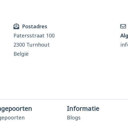
Postadres
Patersstraat 100
Al
2300 Turnhout
in
België
agepoorten
Informatie
gepoorten
Blogs