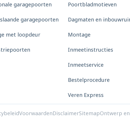
onale garagepoorten
Poortbladmotieven
slaande garagepoorten
Dagmaten en inbouwrui
ge met loopdeur
Montage
striepoorten
Inmeetinstructies
Inmeetservice
Bestelprocedure
Veren Express
cybeleid
Voorwaarden
Disclaimer
Sitemap
Ontwerp en