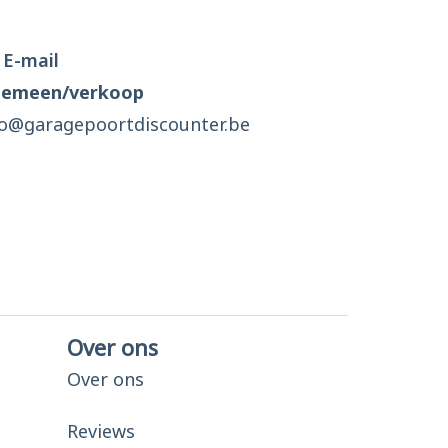
E-mail
gemeen/verkoop
fo@garagepoortdiscounter.be
Over ons
Over ons
Reviews