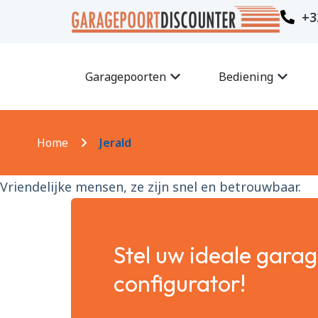
+3
Garagepoorten
Bediening
Home
Jerald
Vriendelijke mensen, ze zijn snel en betrouwbaar.
Stel uw ideale gara
configurator!