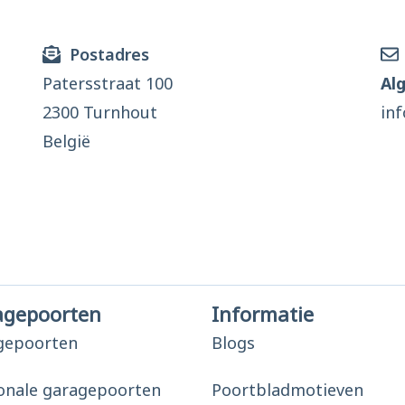
Postadres
Patersstraat 100
Al
2300 Turnhout
in
België
agepoorten
Informatie
gepoorten
Blogs
onale garagepoorten
Poortbladmotieven