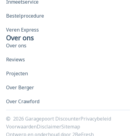
Inmeetservice
Bestelprocedure
Veren Express
Over ons
Over ons
Reviews
Projecten
Over Berger
Over Crawford
2026 Garagepoort Discounter
Privacybeleid
Voorwaarden
Disclaimer
Sitemap
Ontwerp en onderhoud door 2BeFresh