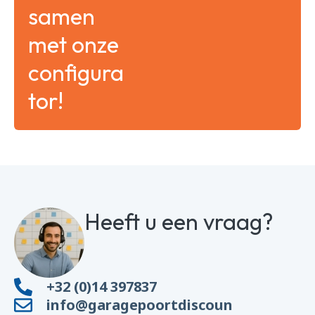
samen
met onze
configura
tor!
Heeft u een vraag?
+32 (0)14 397837
info@garagepoortdiscoun