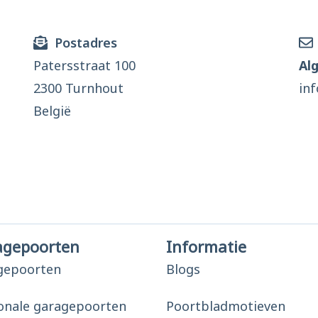
Postadres
Patersstraat 100
Al
2300 Turnhout
in
België
agepoorten
Informatie
gepoorten
Blogs
onale garagepoorten
Poortbladmotieven