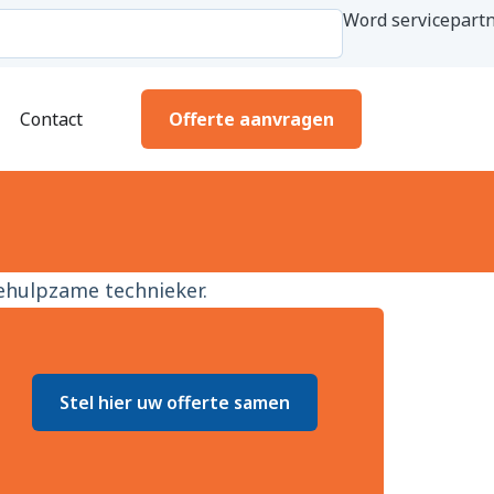
Word servicepartn
Contact
Offerte aanvragen
behulpzame technieker.
Stel hier uw offerte samen