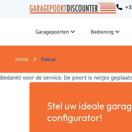
+3
Garagepoorten
Bediening
Home
Pascal
Bedankt voor de service. De poort is netjes geplaat
Stel uw ideale gara
configurator!