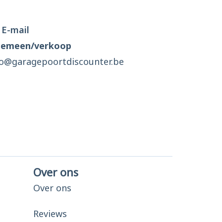
E-mail
gemeen/verkoop
fo@garagepoortdiscounter.be
Over ons
Over ons
Reviews