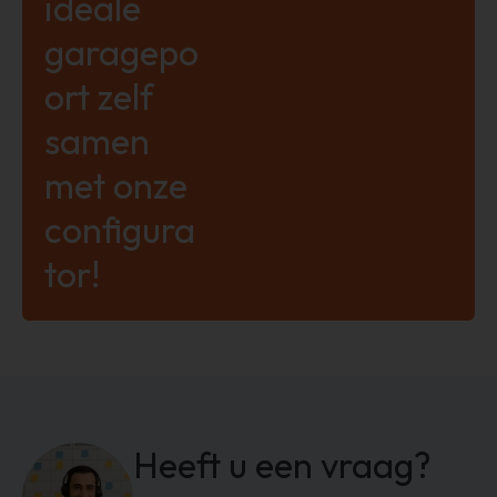
ideale
garagepo
ort zelf
samen
met onze
configura
tor!
Heeft u een vraag?