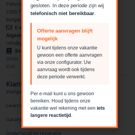
Patersstraat 100
gesloten. In deze periode zijn wij
2300 Turnhout
telefonisch niet bereikbaar
.
België
E-mail
Offerte aanvragen blijft
Algemeen/verkoop
mogelijk
info@garagepoortdiscounter.be
U kunt tijdens onze vakantie
Bedrijfsgegevens
gewoon een offerte aanvragen
IBAN
NL84KNAB0259813281
via onze configurator. Uw
KVK
76488977
aanvraag wordt ook tijdens
deze periode verwerkt.
Klantenservice
Veelgestelde vragen
Per e-mail kunt u ons gewoon
bereiken. Houd tijdens onze
Levering en levertijden
vakantie wel rekening met een
iets
langere reactietijd
.
Garantie
Onderhoud en reparatie