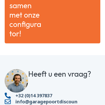
samen
met onze
configura
tor!
Heeft u een vraag?
+32 (0)14 397837
info@garagepoortdiscoun