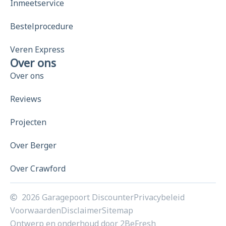
Inmeetservice
Bestelprocedure
Veren Express
Over ons
Over ons
Reviews
Projecten
Over Berger
Over Crawford
2026 Garagepoort Discounter
Privacybeleid
Voorwaarden
Disclaimer
Sitemap
Ontwerp en onderhoud door 2BeFresh